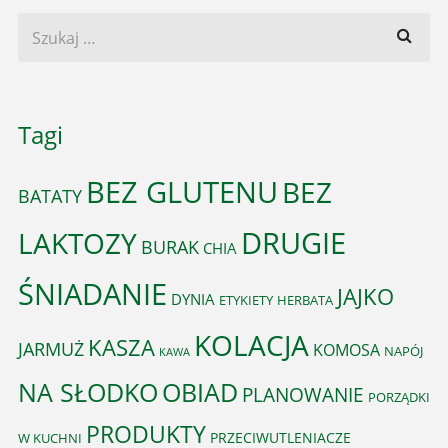
Tagi
BEZ GLUTENU
BEZ
BATATY
DRUGIE
LAKTOZY
BURAK
CHIA
ŚNIADANIE
JAJKO
DYNIA
ETYKIETY
HERBATA
KOLACJA
KASZA
JARMUŻ
KOMOSA
NAPÓJ
KAWA
OBIAD
NA SŁODKO
PLANOWANIE
PORZĄDKI
PRODUKTY
PRZECIWUTLENIACZE
W KUCHNI