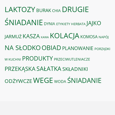
DRUGIE
LAKTOZY
BURAK
CHIA
ŚNIADANIE
JAJKO
DYNIA
ETYKIETY
HERBATA
KOLACJA
KASZA
JARMUŻ
KOMOSA
NAPÓJ
KAWA
OBIAD
NA SŁODKO
PLANOWANIE
PORZĄDKI
PRODUKTY
PRZECIWUTLENIACZE
W KUCHNI
PRZEKĄSKA
SAŁATKA
SKŁADNIKI
WEGE
ŚNIADANIE
ODŻYWCZE
WODA