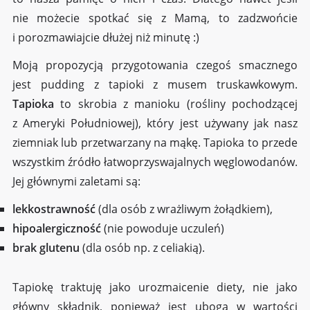
nie możecie spotkać się z Mamą, to zadzwońcie
i porozmawiajcie dłużej niż minutę :)
Moją propozycją przygotowania czegoś smacznego
jest pudding z tapioki z musem truskawkowym.
Tapioka
to skrobia z manioku (rośliny pochodzącej
z Ameryki Południowej), który jest używany jak nasz
ziemniak lub przetwarzany na mąkę. Tapioka to przede
wszystkim źródło łatwoprzyswajalnych węglowodanów.
Jej głównymi zaletami są:
lekkostrawność
(dla osób z wrażliwym żołądkiem),
hipoalergiczność
(nie powoduje uczuleń)
brak glutenu
(dla osób np. z celiakią).
Tapiokę traktuję jako urozmaicenie diety, nie jako
główny składnik, ponieważ jest uboga w wartości