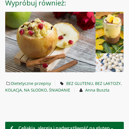
Wypróbuj również:
Dietetyczne przepisy
BEZ GLUTENU
,
BEZ LAKTOZY
,
KOLACJA
,
NA SŁODKO
,
ŚNIADANIE
Anna Buszta
Celiakia, alergia i nadwrażliwość na gluten –