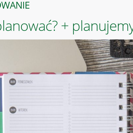
OWANIE
planować? + planujemy