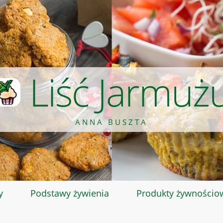
Liść Jarmuż
ANNA BUSZTA
y
Podstawy żywienia
Produkty żywnościo