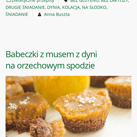
Dietetyczne przepisy
BEZ GLUTENU
,
BEZ LAKTOZY
,
DRUGIE ŚNIADANIE
,
DYNIA
,
KOLACJA
,
NA SŁODKO
,
ŚNIADANIE
Anna Buszta
Babeczki z musem z dyni
na orzechowym spodzie