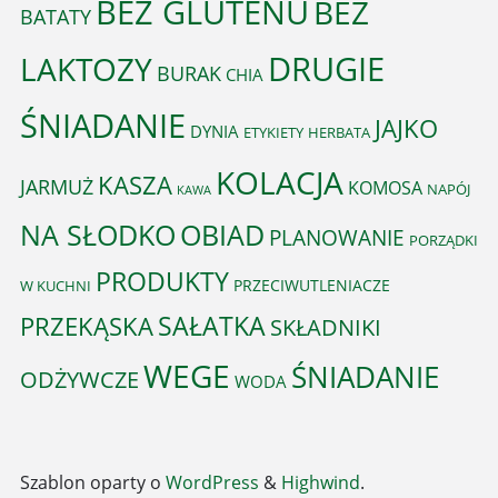
BEZ GLUTENU
BEZ
BATATY
DRUGIE
LAKTOZY
BURAK
CHIA
ŚNIADANIE
JAJKO
DYNIA
ETYKIETY
HERBATA
KOLACJA
KASZA
JARMUŻ
KOMOSA
NAPÓJ
KAWA
OBIAD
NA SŁODKO
PLANOWANIE
PORZĄDKI
PRODUKTY
PRZECIWUTLENIACZE
W KUCHNI
PRZEKĄSKA
SAŁATKA
SKŁADNIKI
WEGE
ŚNIADANIE
ODŻYWCZE
WODA
Szablon oparty o
WordPress
&
Highwind
.