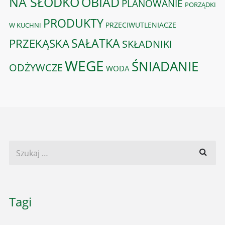
OBIAD
NA SŁODKO
PLANOWANIE
PORZĄDKI
PRODUKTY
PRZECIWUTLENIACZE
W KUCHNI
PRZEKĄSKA
SAŁATKA
SKŁADNIKI
WEGE
ŚNIADANIE
ODŻYWCZE
WODA
Tagi