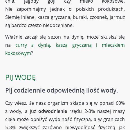
chia, jagody goji czy mleko kokosowe.
Nie zapominajmy jednak o polskich produktach.
Siemię lniane, kasza gryczana, buraki, czosnek, jarmuż
są bardzo często niedoceniane.
Właśnie zaczął się sezon na dynię, może skusisz się
na
curry z dynią, kaszą gryczaną i mleczkiem
kokosowym
?
PIJ WODĘ
Pij codziennie odpowiednią ilość wody.
Czy wiesz, że nasz organizm składa się w ponad 60%
z wody, a już
odwodnienie
rzędu 2-3% naszej masy
ciała może obniżyć wydolność fizyczną, a w granicach
5-8% zwiększyć zarówno niewydolność fizyczną jak