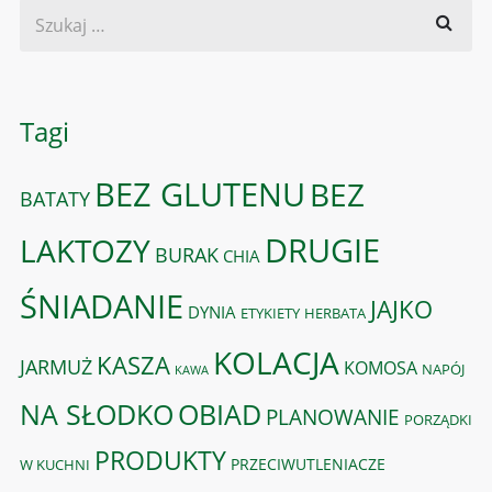
Tagi
BEZ GLUTENU
BEZ
BATATY
DRUGIE
LAKTOZY
BURAK
CHIA
ŚNIADANIE
JAJKO
DYNIA
ETYKIETY
HERBATA
KOLACJA
KASZA
JARMUŻ
KOMOSA
NAPÓJ
KAWA
OBIAD
NA SŁODKO
PLANOWANIE
PORZĄDKI
PRODUKTY
PRZECIWUTLENIACZE
W KUCHNI