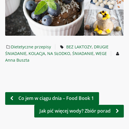
Dietetyczne przepisy
BEZ LAKTOZY
,
DRUGIE
ŚNIADANIE
,
KOLACJA
,
NA SŁODKO
,
ŚNIADANIE
,
WEGE
Anna Buszta
Co jem w ciągu dnia – Food Book 1
Jak pić więcej wody? Zbiór porad