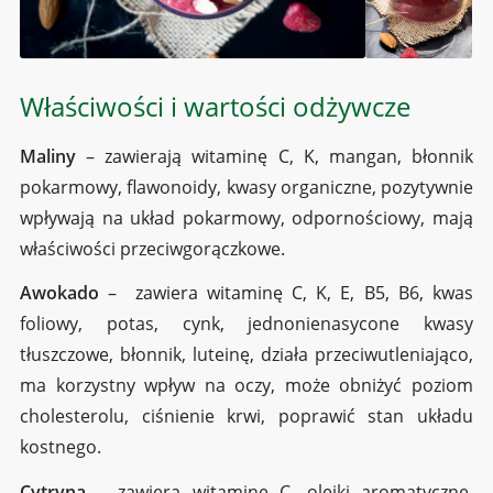
Właściwości i wartości odżywcze
Maliny
– zawierają witaminę C, K, mangan, błonnik
pokarmowy, flawonoidy, kwasy organiczne, pozytywnie
wpływają na układ pokarmowy, odpornościowy, mają
właściwości przeciwgorączkowe.
Awokado
– zawiera witaminę C, K, E, B5, B6, kwas
foliowy, potas, cynk, jednonienasycone kwasy
tłuszczowe, błonnik, luteinę, działa przeciwutleniająco,
ma korzystny wpływ na oczy, może obniżyć poziom
cholesterolu, ciśnienie krwi, poprawić stan układu
kostnego.
Cytryna
– zawiera witaminę C, olejki aromatyczne,