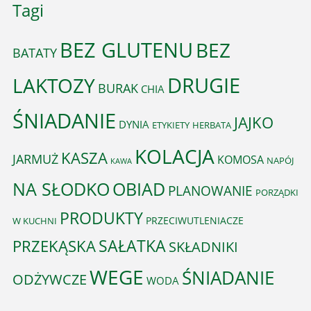
Tagi
BEZ GLUTENU
BEZ
BATATY
DRUGIE
LAKTOZY
BURAK
CHIA
ŚNIADANIE
JAJKO
DYNIA
ETYKIETY
HERBATA
KOLACJA
KASZA
JARMUŻ
KOMOSA
NAPÓJ
KAWA
OBIAD
NA SŁODKO
PLANOWANIE
PORZĄDKI
PRODUKTY
PRZECIWUTLENIACZE
W KUCHNI
PRZEKĄSKA
SAŁATKA
SKŁADNIKI
WEGE
ŚNIADANIE
ODŻYWCZE
WODA