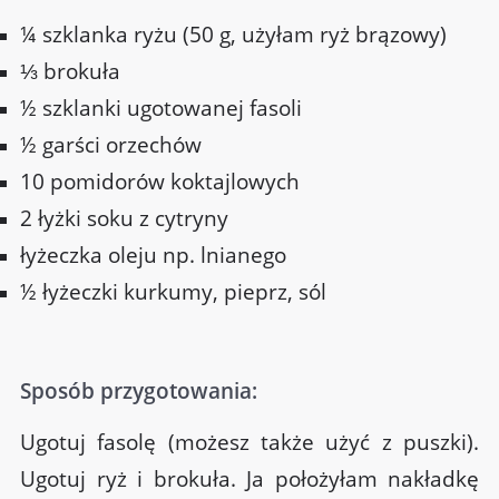
¼ szklanka ryżu (50 g, użyłam ryż brązowy)
⅓ brokuła
½ szklanki ugotowanej fasoli
½ garści orzechów
10 pomidorów koktajlowych
2 łyżki soku z cytryny
łyżeczka oleju np. lnianego
½ łyżeczki kurkumy, pieprz, sól
Sposób przygotowania:
Ugotuj fasolę (możesz także użyć z puszki).
Ugotuj ryż i brokuła. Ja położyłam nakładkę