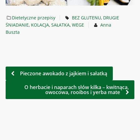
Dietetyczne przepisy
BEZ GLUTENU
,
DRUGIE
ŚNIADANIE
,
KOLACJA
,
SAŁATKA
,
WEGE
Anna
Buszta
Pieczone awokado z jajkiem i sałatką
O herbacie i naparach słów kilka – kwitnąca,
owocowa, rooibos i yerba mate