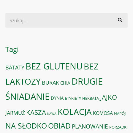
Tagi
BEZ GLUTENU
BEZ
BATATY
DRUGIE
LAKTOZY
BURAK
CHIA
ŚNIADANIE
JAJKO
DYNIA
ETYKIETY
HERBATA
KOLACJA
KASZA
JARMUŻ
KOMOSA
NAPÓJ
KAWA
OBIAD
NA SŁODKO
PLANOWANIE
PORZĄDKI