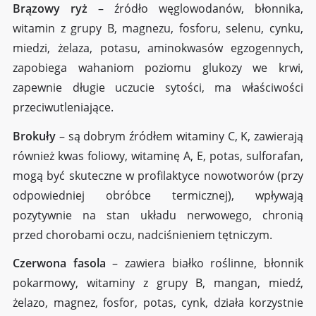
Brązowy ryż
– źródło węglowodanów, błonnika,
witamin z grupy B, magnezu, fosforu, selenu, cynku,
miedzi, żelaza, potasu, aminokwasów egzogennych,
zapobiega wahaniom poziomu glukozy we krwi,
zapewnie długie uczucie sytości, ma właściwości
przeciwutleniające.
Brokuły
– są dobrym źródłem witaminy C, K, zawierają
również kwas foliowy, witaminę A, E, potas, sulforafan,
mogą być skuteczne w profilaktyce nowotworów (przy
odpowiedniej obróbce termicznej), wpływają
pozytywnie na stan układu nerwowego, chronią
przed chorobami oczu, nadciśnieniem tętniczym.
Czerwona fasola
– zawiera białko roślinne, błonnik
pokarmowy, witaminy z grupy B, mangan, miedź,
żelazo, magnez, fosfor, potas, cynk, działa korzystnie