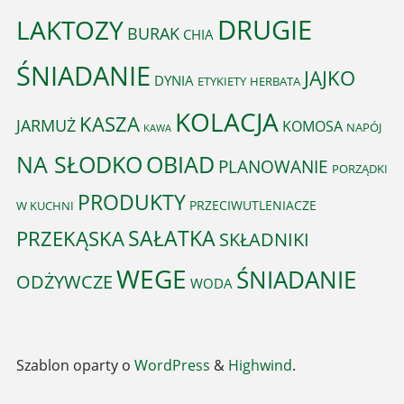
DRUGIE
LAKTOZY
BURAK
CHIA
ŚNIADANIE
JAJKO
DYNIA
ETYKIETY
HERBATA
KOLACJA
KASZA
JARMUŻ
KOMOSA
NAPÓJ
KAWA
OBIAD
NA SŁODKO
PLANOWANIE
PORZĄDKI
PRODUKTY
PRZECIWUTLENIACZE
W KUCHNI
PRZEKĄSKA
SAŁATKA
SKŁADNIKI
WEGE
ŚNIADANIE
ODŻYWCZE
WODA
Szablon oparty o
WordPress
&
Highwind
.