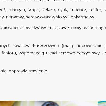
dź, mangan, wapń, żelazo, cynk, magnez, fosfor,
tny, nerwowy, sercowo-naczyniowy i pokarmowy.
redniołańcuchowe kwasy tłuszczowe, mogą wspomagać
ych kwasów tłuszczowych (mają odpowiednie pr
, fosforu, wspomagają układ sercowo-naczyniowy, kos
znie, poprawia trawienie.