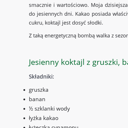
smacznie i wartościowo. Moja dzisiejsza
do jesiennych dni. Kakao posiada właśc
cukru, koktajl jest dosyć słodki.
Z taką energetyczną bombą walka z sezon
Jesienny koktajl z gruszki, 
Składniki:
gruszka
banan
½ szklanki wody
łyżka kakao
łyżeczka cynamonu