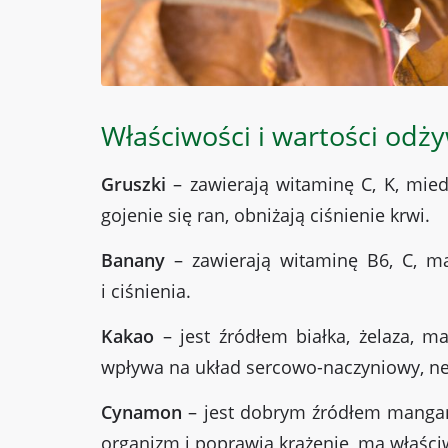
Właściwości i wartości odż
Gruszki
– zawierają witaminę C, K, mied
gojenie się ran, obniżają ciśnienie krwi.
Banany
– zawierają witaminę B6, C, ma
i ciśnienia.
Kakao
– jest źródłem białka, żelaza, m
wpływa na układ sercowo-naczyniowy, ne
Cynamon
– jest dobrym źródłem manganu
organizm i poprawia krążenie, ma właściw