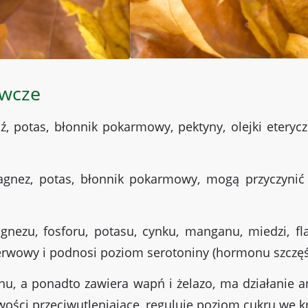
ywcze
ź, potas, błonnik pokarmowy, pektyny, olejki eteryc
gnez, potas, błonnik pokarmowy, mogą przyczynić
agnezu, fosforu, potasu, cynku, manganu, miedzi, 
rwowy i podnosi poziom serotoniny (hormonu szczęś
, a ponadto zawiera wapń i żelazo, ma działanie ant
ości przeciwutleniające, reguluje poziom cukru we kr