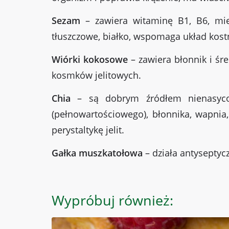
Sezam
– zawiera witaminę B1, B6, mie
tłuszczowe, białko, wspomaga układ kos
Wiórki kokosowe
– zawiera błonnik i ś
kosmków jelitowych.
Chia
– są dobrym źródłem nienasycon
(pełnowartościowego), błonnika, wapnia
perystaltykę jelit.
Gałka muszkatołowa
– działa antyseptyc
Wypróbuj również: