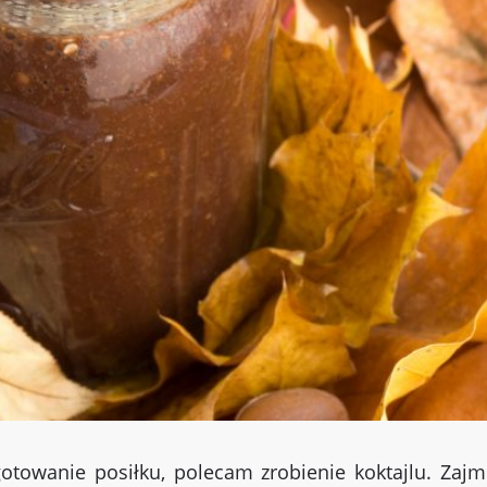
otowanie posiłku, polecam zrobienie koktajlu. Zajm