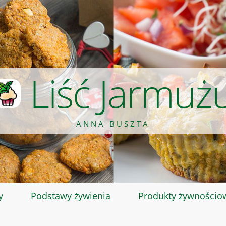
Liść Jarmuż
ANNA BUSZTA
y
Podstawy żywienia
Produkty żywnościo