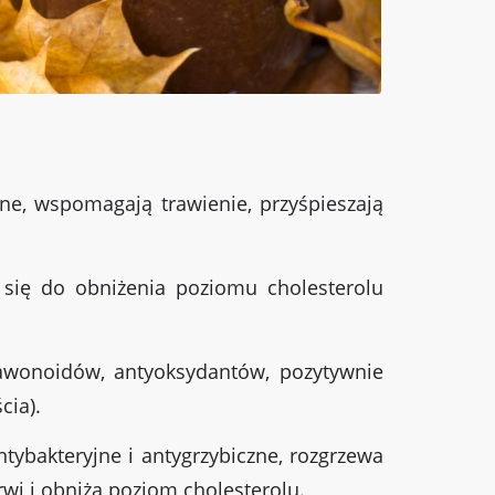
zne, wspomagają trawienie, przyśpieszają
 się do obniżenia poziomu cholesterolu
flawonoidów, antyoksydantów, pozytywnie
cia).
ybakteryjne i antygrzybiczne, rozgrzewa
wi i obniża poziom cholesterolu.