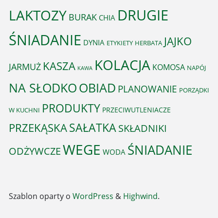
DRUGIE
LAKTOZY
BURAK
CHIA
ŚNIADANIE
JAJKO
DYNIA
ETYKIETY
HERBATA
KOLACJA
KASZA
JARMUŻ
KOMOSA
NAPÓJ
KAWA
OBIAD
NA SŁODKO
PLANOWANIE
PORZĄDKI
PRODUKTY
PRZECIWUTLENIACZE
W KUCHNI
PRZEKĄSKA
SAŁATKA
SKŁADNIKI
WEGE
ŚNIADANIE
ODŻYWCZE
WODA
Szablon oparty o
WordPress
&
Highwind
.