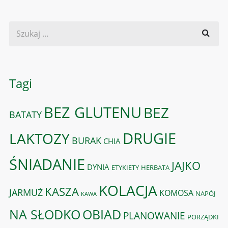
Tagi
BEZ GLUTENU
BEZ
BATATY
DRUGIE
LAKTOZY
BURAK
CHIA
ŚNIADANIE
JAJKO
DYNIA
ETYKIETY
HERBATA
KOLACJA
KASZA
JARMUŻ
KOMOSA
NAPÓJ
KAWA
OBIAD
NA SŁODKO
PLANOWANIE
PORZĄDKI