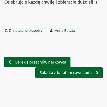
Celebrujcie każdą chwilę i zbierzcie dużo sił :)
Dietetyczne przepisy
Anna Buszta
Serek z orzechów nerkowca
Sałatka z batatem i awokado