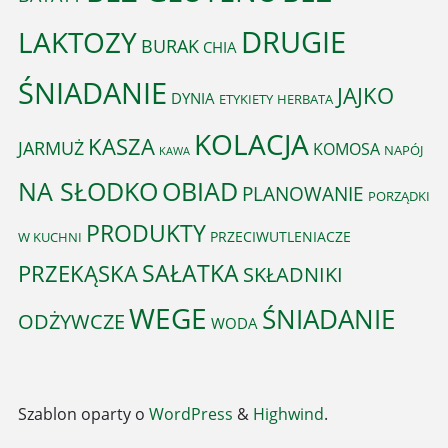
DRUGIE
LAKTOZY
BURAK
CHIA
ŚNIADANIE
JAJKO
DYNIA
ETYKIETY
HERBATA
KOLACJA
KASZA
JARMUŻ
KOMOSA
NAPÓJ
KAWA
OBIAD
NA SŁODKO
PLANOWANIE
PORZĄDKI
PRODUKTY
PRZECIWUTLENIACZE
W KUCHNI
PRZEKĄSKA
SAŁATKA
SKŁADNIKI
WEGE
ŚNIADANIE
ODŻYWCZE
WODA
Szablon oparty o
WordPress
&
Highwind
.