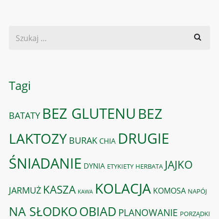
Tagi
BEZ GLUTENU
BEZ
BATATY
DRUGIE
LAKTOZY
BURAK
CHIA
ŚNIADANIE
JAJKO
DYNIA
ETYKIETY
HERBATA
KOLACJA
KASZA
JARMUŻ
KOMOSA
NAPÓJ
KAWA
OBIAD
NA SŁODKO
PLANOWANIE
PORZĄDKI