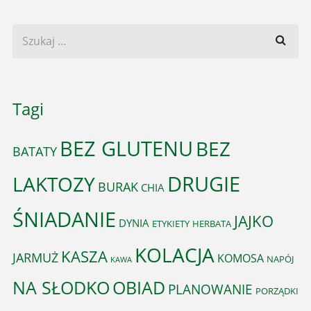
Tagi
BEZ GLUTENU
BEZ
BATATY
DRUGIE
LAKTOZY
BURAK
CHIA
ŚNIADANIE
JAJKO
DYNIA
ETYKIETY
HERBATA
KOLACJA
KASZA
JARMUŻ
KOMOSA
NAPÓJ
KAWA
OBIAD
NA SŁODKO
PLANOWANIE
PORZĄDKI