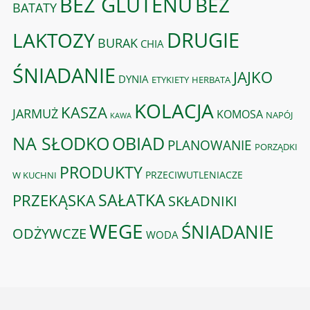
BEZ GLUTENU
BEZ
BATATY
DRUGIE
LAKTOZY
BURAK
CHIA
ŚNIADANIE
JAJKO
DYNIA
ETYKIETY
HERBATA
KOLACJA
KASZA
JARMUŻ
KOMOSA
NAPÓJ
KAWA
OBIAD
NA SŁODKO
PLANOWANIE
PORZĄDKI
PRODUKTY
PRZECIWUTLENIACZE
W KUCHNI
PRZEKĄSKA
SAŁATKA
SKŁADNIKI
WEGE
ŚNIADANIE
ODŻYWCZE
WODA