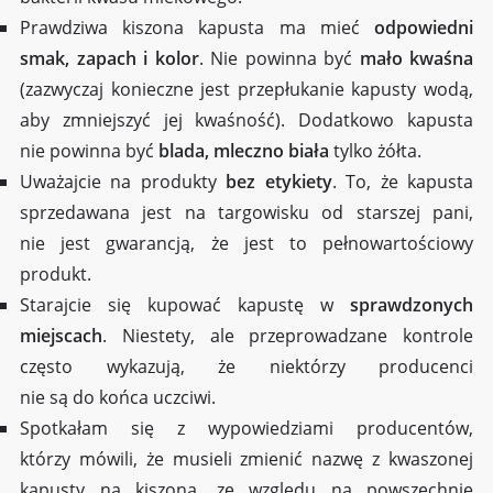
Prawdziwa kiszona kapusta ma mieć
odpowiedni
smak, zapach i kolor
. Nie powinna być
mało kwaśna
(zazwyczaj konieczne jest przepłukanie kapusty wodą,
aby zmniejszyć jej kwaśność). Dodatkowo kapusta
nie powinna być
blada, mleczno biała
tylko żółta.
Uważajcie na produkty
bez etykiety
. To, że kapusta
sprzedawana jest na targowisku od starszej pani,
nie jest gwarancją, że jest to pełnowartościowy
produkt.
Starajcie się kupować kapustę w
sprawdzonych
miejscach
. Niestety, ale przeprowadzane kontrole
często wykazują, że niektórzy producenci
nie są do końca uczciwi.
Spotkałam się z wypowiedziami producentów,
którzy mówili, że musieli zmienić nazwę z kwaszonej
kapusty na kiszoną, ze względu na powszechnie