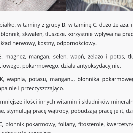
iałko, witaminy z grupy B, witaminę C, dużo żelaza,
błonnik, skwalen, tłuszcze, korzystnie wpływa na prac
układ nerwowy, kostny, odpornościowy.
, magnez, mangan, selen, wapń, żelazo i potas, tł
ściowego, pokarmowego, działa antyoksydacyjnie.
 K, wapnia, potasu, manganu, błonnika pokarmowe
alnie i przeczyszczająco.
 mniejsze ilości innych witamin i składników mineral
, stymulują pracę wątroby, pobudzają pracę jelit, dzi
 błonnik pokarmowy, foliany, fitosterole, kwercetyn