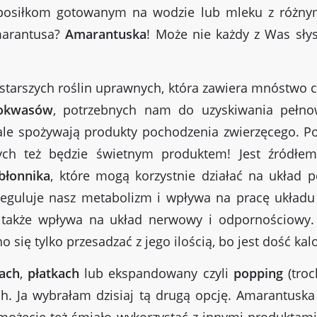
posiłkom gotowanym na wodzie lub mleku z różnym
marantusa?
Amarantuska
! Może nie każdy z Was słys
ajstarszych roślin uprawnych, która zawiera mnóstwo c
nokwasów
, potrzebnych nam do uzyskiwania pełno
ale spożywają produkty pochodzenia zwierzęcego. Pol
nych też będzie świetnym produktem! Jest źródł
błonnika
, które mogą korzystnie działać na układ
. reguluje nasz metabolizm i wpływa na pracę ukła
 także wpływa na układ nerwowy i odpornościowy.
się tylko przesadzać z jego ilością, bo jest dość kal
ach
,
płatkach
lub ekspandowany czyli
popping
(troc
ch. Ja wybrałam dzisiaj tą drugą opcję. Amarantuska