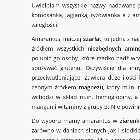
Uwielbiam wszystkie nazwy nadawane 
komosanka, jaglanka, ryżowianka a z a
zaległości!
Amarantus, inaczej
szarłat
, to jedna z n
źródłem wszystkich
niezbędnych ami
polubić go osoby, które rzadko bądź wc
spożywać glutenu. Oczywiście dla in
przeciwutleniające. Zawiera duże ilości
cennym źródłem
magnezu
, który m.in
wchodzi w skład m.in. hemoglobiny, a
mangan i witaminy z grupy B. Nie powinno 
Do wyboru mamy amarantus w
ziarenk
zarówno w daniach słonych jak i słodki