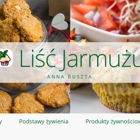
Liść Jarmuż
ANNA BUSZTA
y
Podstawy żywienia
Produkty żywnościo