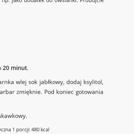
np. jako dodatek do owsianki. Próbujcie
o
20 minut
.
rnka wlej sok jabłkowy, dodaj ksylitol,
arbar zmięknie. Pod koniec gotowania
skawkowy.
czna 1 porcji: 480 kcal