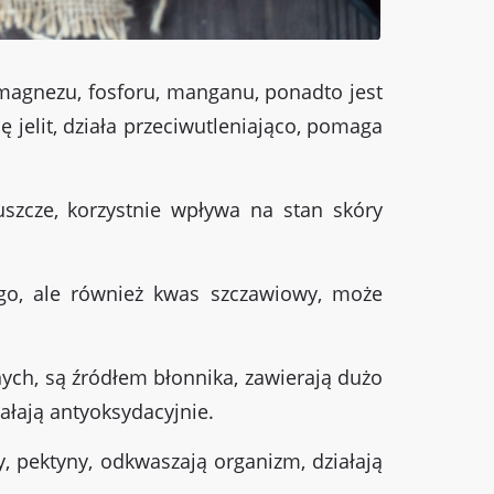
 magnezu, fosforu, manganu, ponadto jest
ę jelit, działa przeciwutleniająco, pomaga
uszcze, korzystnie wpływa na stan skóry
go, ale również kwas szczawiowy, może
nych, są źródłem błonnika, zawierają dużo
ałają antyoksydacyjnie.
y, pektyny, odkwaszają organizm, działają