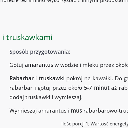
żecie też śmiało wykorzystać z innymi produktami 
 i truskawkami
Sposób przygotowania:
Gotuj
amarantus
w wodzie i mleku przez okoł
Rabarbar
i
truskawki
pokrój na kawałki.
Do ga
rabarbar i gotuj przez około
5-7 minut
aż rab
dodaj truskawki i wymieszaj.
Wymieszaj amarantus i
mus
rabarbarowo-tru
Ilość porcji 1; Wartość energety