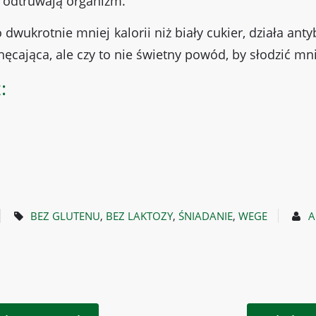
 odtruwają organizm.
o dwukrotnie mniej kalorii niż biały cukier, działa an
chęcająca, ale czy to nie świetny powód, by słodzić mn
:
BEZ GLUTENU
,
BEZ LAKTOZY
,
ŚNIADANIE
,
WEGE
A