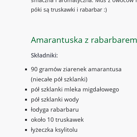
smaczna i aromatyczna. Mus z owoców mo
póki są truskawki i rabarbar :)
Amarantuska z rabarbarem
Składniki:
90 gramów ziarenek amarantusa
(niecałe pół szklanki)
pół szklanki mleka migdałowego
pół szklanki wody
łodyga rabarbaru
około 10 truskawek
łyżeczka ksylitolu