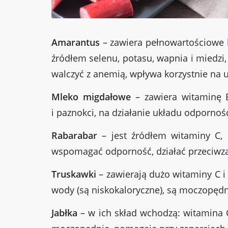
Amarantus
– zawiera pełnowartościowe b
źródłem selenu, potasu, wapnia i miedzi, 
walczyć z anemią, wpływa korzystnie na 
Mleko migdałowe
– zawiera witaminę E
i paznokci, na działanie układu odporno
Rabarabar
– jest źródłem witaminy C,
wspomagać odporność, działać przeciwzap
Truskawki
– zawierają dużo witaminy C i
wody (są niskokaloryczne), są moczopędne
Jabłka
– w ich skład wchodzą: witamina C,