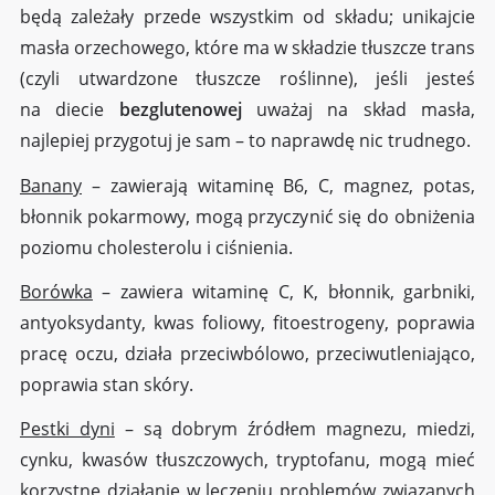
będą zależały przede wszystkim od składu; unikajcie
masła orzechowego, które ma w składzie tłuszcze trans
(czyli utwardzone tłuszcze roślinne), jeśli jesteś
na diecie
bezglutenowej
uważaj na skład masła,
najlepiej przygotuj je sam – to naprawdę nic trudnego.
Banany
– zawierają witaminę B6, C, magnez, potas,
błonnik pokarmowy, mogą przyczynić się do obniżenia
poziomu cholesterolu i ciśnienia.
Borówka
– zawiera witaminę C, K, błonnik, garbniki,
antyoksydanty, kwas foliowy, fitoestrogeny, poprawia
pracę oczu, działa przeciwbólowo, przeciwutleniająco,
poprawia stan skóry.
Pestki dyni
– są dobrym źródłem magnezu, miedzi,
cynku, kwasów tłuszczowych, tryptofanu, mogą mieć
korzystne działanie w leczeniu problemów związanych