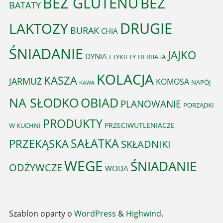
BEZ GLUTENU
BEZ
BATATY
DRUGIE
LAKTOZY
BURAK
CHIA
ŚNIADANIE
JAJKO
DYNIA
ETYKIETY
HERBATA
KOLACJA
KASZA
JARMUŻ
KOMOSA
NAPÓJ
KAWA
OBIAD
NA SŁODKO
PLANOWANIE
PORZĄDKI
PRODUKTY
PRZECIWUTLENIACZE
W KUCHNI
PRZEKĄSKA
SAŁATKA
SKŁADNIKI
WEGE
ŚNIADANIE
ODŻYWCZE
WODA
Szablon oparty o
WordPress
&
Highwind
.