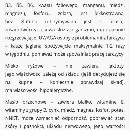
B3, B5, B6, kwasu foliowego, manganu, miedzi,
magnezu, fosforu, żelaza, jest lekkostrawna,
bez glutenu (otrzymywana jest z prosa),
zasadotwórcza, usuwa śluz z organizmu, ma działanie
rozgrzewające. UWAGA osoby z problemami z tarczycą
– kaszę jaglaną spożywajcie maksymalnie 1-2 razy
w tygodniu, ponieważ może spowalniać pracę tarczycy.
Mleko ryżowe
– nie zawiera laktozy,
jego właściwości zależą od składu (jeśli decydujesz się
na kupne – koniecznie sprawdzaj skład),
ma właściwości hipoalergiczne.
Masło orzechowe
– zawiera białko, witaminę E,
witaminy z grupy B, cynk, miedź, magnez, fosfor, potas,
NNKT, może wzmacniać odporność, poprawiać stan
skóry i paznokci, układu nerwowego, jego wartości