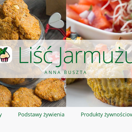
Liść Jarmuż
ANNA BUSZTA
y
Podstawy żywienia
Produkty żywnościo