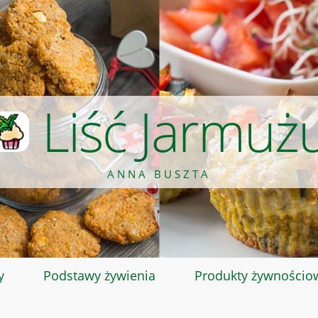
Liść Jarmuż
ANNA BUSZTA
y
Podstawy żywienia
Produkty żywnościo