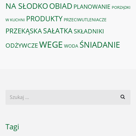
OBIAD
NA SŁODKO
PLANOWANIE
PORZĄDKI
PRODUKTY
PRZECIWUTLENIACZE
W KUCHNI
PRZEKĄSKA
SAŁATKA
SKŁADNIKI
WEGE
ŚNIADANIE
ODŻYWCZE
WODA
Tagi