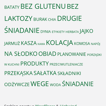
BEZ GLUTENU
BEZ
BATATY
DRUGIE
LAKTOZY
BURAK
CHIA
ŚNIADANIE
JAJKO
DYNIA
ETYKIETY
HERBATA
KOLACJA
KASZA
JARMUŻ
KOMOSA
NAPÓJ
KAWA
OBIAD
NA SŁODKO
PLANOWANIE
PORZĄDKI
PRODUKTY
PRZECIWUTLENIACZE
W KUCHNI
PRZEKĄSKA
SAŁATKA
SKŁADNIKI
WEGE
ŚNIADANIE
ODŻYWCZE
WODA