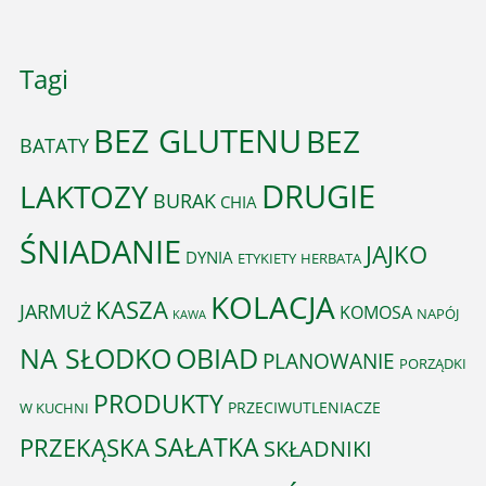
Tagi
BEZ GLUTENU
BEZ
BATATY
DRUGIE
LAKTOZY
BURAK
CHIA
ŚNIADANIE
JAJKO
DYNIA
ETYKIETY
HERBATA
KOLACJA
KASZA
JARMUŻ
KOMOSA
NAPÓJ
KAWA
OBIAD
NA SŁODKO
PLANOWANIE
PORZĄDKI
PRODUKTY
PRZECIWUTLENIACZE
W KUCHNI
PRZEKĄSKA
SAŁATKA
SKŁADNIKI