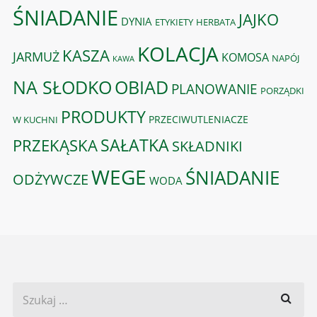
ŚNIADANIE
JAJKO
DYNIA
ETYKIETY
HERBATA
KOLACJA
KASZA
JARMUŻ
KOMOSA
NAPÓJ
KAWA
OBIAD
NA SŁODKO
PLANOWANIE
PORZĄDKI
PRODUKTY
PRZECIWUTLENIACZE
W KUCHNI
PRZEKĄSKA
SAŁATKA
SKŁADNIKI
WEGE
ŚNIADANIE
ODŻYWCZE
WODA