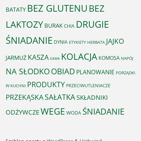
BEZ GLUTENU
BEZ
BATATY
DRUGIE
LAKTOZY
BURAK
CHIA
ŚNIADANIE
JAJKO
DYNIA
ETYKIETY
HERBATA
KOLACJA
KASZA
JARMUŻ
KOMOSA
NAPÓJ
KAWA
OBIAD
NA SŁODKO
PLANOWANIE
PORZĄDKI
PRODUKTY
PRZECIWUTLENIACZE
W KUCHNI
PRZEKĄSKA
SAŁATKA
SKŁADNIKI
WEGE
ŚNIADANIE
ODŻYWCZE
WODA