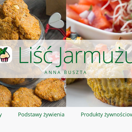
Liść Jarmuż
ANNA BUSZTA
y
Podstawy żywienia
Produkty żywnościo