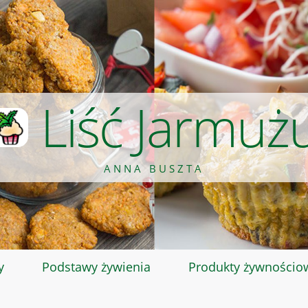
Liść Jarmuż
ANNA BUSZTA
y
Podstawy żywienia
Produkty żywnościo