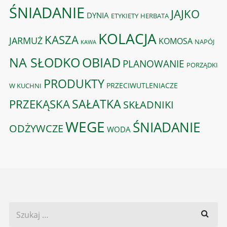
ŚNIADANIE
JAJKO
DYNIA
ETYKIETY
HERBATA
KOLACJA
KASZA
JARMUŻ
KOMOSA
NAPÓJ
KAWA
OBIAD
NA SŁODKO
PLANOWANIE
PORZĄDKI
PRODUKTY
PRZECIWUTLENIACZE
W KUCHNI
PRZEKĄSKA
SAŁATKA
SKŁADNIKI
WEGE
ŚNIADANIE
ODŻYWCZE
WODA