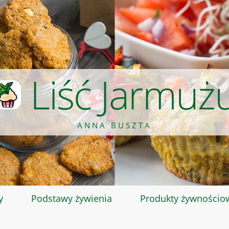
Liść Jarmuż
ANNA BUSZTA
y
Podstawy żywienia
Produkty żywnościo