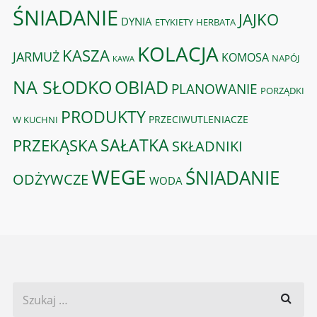
ŚNIADANIE
JAJKO
DYNIA
ETYKIETY
HERBATA
KOLACJA
KASZA
JARMUŻ
KOMOSA
NAPÓJ
KAWA
OBIAD
NA SŁODKO
PLANOWANIE
PORZĄDKI
PRODUKTY
PRZECIWUTLENIACZE
W KUCHNI
PRZEKĄSKA
SAŁATKA
SKŁADNIKI
WEGE
ŚNIADANIE
ODŻYWCZE
WODA