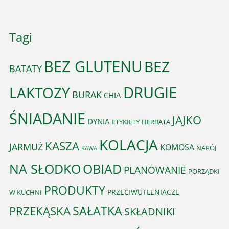
Tagi
BEZ GLUTENU
BEZ
BATATY
DRUGIE
LAKTOZY
BURAK
CHIA
ŚNIADANIE
JAJKO
DYNIA
ETYKIETY
HERBATA
KOLACJA
KASZA
JARMUŻ
KOMOSA
NAPÓJ
KAWA
OBIAD
NA SŁODKO
PLANOWANIE
PORZĄDKI
PRODUKTY
PRZECIWUTLENIACZE
W KUCHNI
PRZEKĄSKA
SAŁATKA
SKŁADNIKI