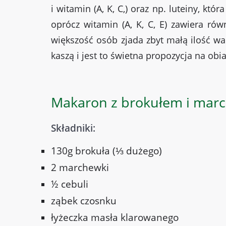
i witamin (A, K, C,) oraz np. luteiny, kt
oprócz witamin (A, K, C, E) zawiera ró
większość osób zjada zbyt małą ilość w
kaszą i jest to świetna propozycja na obi
Makaron z brokułem i mar
Składniki:
130g brokuła (⅓ dużego)
2 marchewki
½ cebuli
ząbek czosnku
łyżeczka masła klarowanego