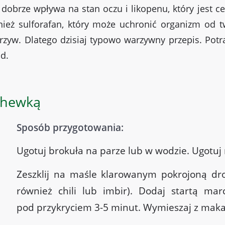
óra dobrze wpływa na stan oczu i likopenu, który jest
wnież sulforafan, który może uchronić organizm od 
arzyw. Dlatego dzisiaj typowo warzywny przepis. Po
ad.
chewką
Sposób przygotowania:
Ugotuj brokuła na parze lub w wodzie. Ugotuj
Zeszklij na maśle klarowanym pokrojoną dr
również chili lub imbir). Dodaj startą m
pod przykryciem 3-5 minut. Wymieszaj z mak