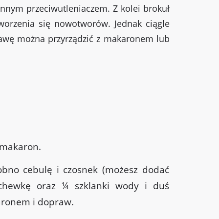
 cennym przeciwutleniaczem. Z kolei brokuł
tworzenia się nowotworów. Jednak ciągle
trawę można przyrządzić z makaronem lub
 makaron.
obno cebulę i czosnek (możesz dodać
archewkę oraz ¼ szklanki wody i duś
aronem i dopraw.