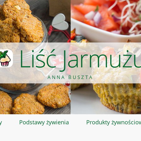
Liść Jarmuż
ANNA BUSZTA
y
Podstawy żywienia
Produkty żywnościo