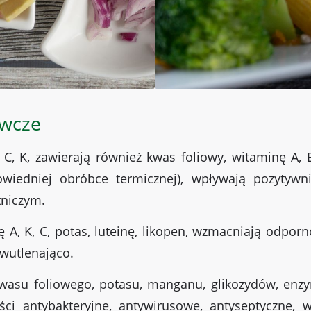
ywcze
, K, zawierają również kwas foliowy, witaminę A, E
wiedniej obróbce termicznej), wpływają pozytyw
tniczym.
ę A, K, C, potas, luteinę, likopen, wzmacniają odpo
ciwutlenająco.
kwasu foliowego, potasu, manganu, glikozydów, enz
ci antybakteryjne, antywirusowe, antyseptyczne,