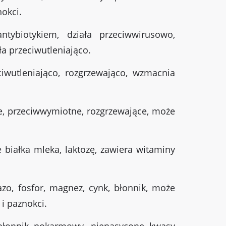
nokci.
ntybiotykiem, działa przeciwwirusowo,
ła przeciwutleniająco.
iwutleniająco, rozgrzewająco, wzmacnia
ne, przeciwwymiotne, rozgrzewające, może
białka mleka, laktozę, zawiera witaminy
zo, fosfor, magnez, cynk, błonnik, może
 i paznokci.
 błonnik pokarmowy, nienasycone kwasy