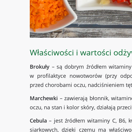
Właściwości i wartości odż
Brokuły
– są dobrym źródłem witaminy C
w profilaktyce nowotworów (przy odpo
przed chorobami oczu, nadciśnieniem tę
Marchewki
– zawierają błonnik, witamin
oczu, na stan i kolor skóry, działają prze
Cebula
– jest źródłem witaminy C, B6, 
siarkowych, dzięki czemu ma właściwoś