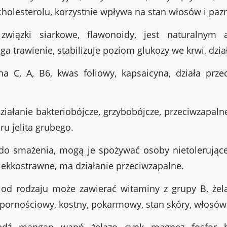
cholesterolu, korzystnie wpływa na stan włosów i paz
związki siarkowe, flawonoidy, jest naturalnym a
a trawienie, stabilizuje poziom glukozy we krwi, dzia
 C, A, B6, kwas foliowy, kapsaicyna, działa przec
działanie bakteriobójcze, grzybobójcze, przeciwzapal
u jelita grubego.
do smażenia, mogą je spożywać osoby nietolerujące 
t lekkostrawne, ma działanie przeciwzapalne.
od rodzaju może zawierać witaminy z grupy B, żela
pornościowy, kostny, pokarmowy, stan skóry, włosów
dź, mangan, wapń, żelazo, cynk, magnez, fosfor,