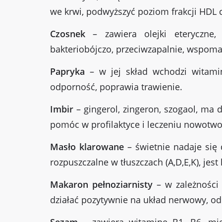
we krwi, podwyższyć poziom frakcji HDL 
Czosnek
– zawiera olejki eteryczne, 
bakteriobójczo, przeciwzapalnie, wspomag
Papryka
– w jej skład wchodzi witamina
odporność, poprawia trawienie.
Imbir
– gingerol, zingeron, szogaol, ma 
pomóc w profilaktyce i leczeniu nowotwor
Masło klarowane
– świetnie nadaje się 
rozpuszczalne w tłuszczach (A,D,E,K), jes
Makaron pełnoziarnisty
– w zależności 
działać pozytywnie na układ nerwowy, od
Sezam
– zawiera witaminę B1, B6, mie