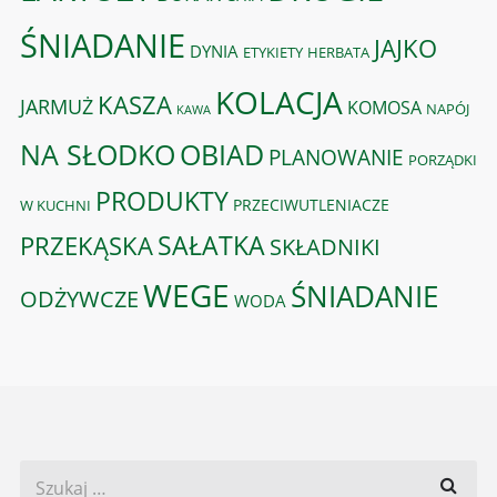
ŚNIADANIE
JAJKO
DYNIA
ETYKIETY
HERBATA
KOLACJA
KASZA
JARMUŻ
KOMOSA
NAPÓJ
KAWA
OBIAD
NA SŁODKO
PLANOWANIE
PORZĄDKI
PRODUKTY
PRZECIWUTLENIACZE
W KUCHNI
PRZEKĄSKA
SAŁATKA
SKŁADNIKI
WEGE
ŚNIADANIE
ODŻYWCZE
WODA