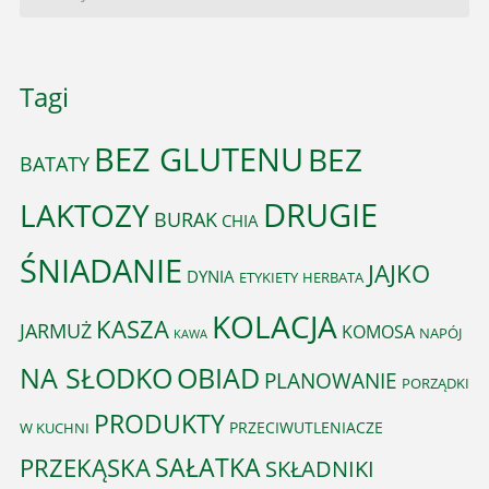
Tagi
BEZ GLUTENU
BEZ
BATATY
DRUGIE
LAKTOZY
BURAK
CHIA
ŚNIADANIE
JAJKO
DYNIA
ETYKIETY
HERBATA
KOLACJA
KASZA
JARMUŻ
KOMOSA
NAPÓJ
KAWA
OBIAD
NA SŁODKO
PLANOWANIE
PORZĄDKI
PRODUKTY
PRZECIWUTLENIACZE
W KUCHNI
PRZEKĄSKA
SAŁATKA
SKŁADNIKI