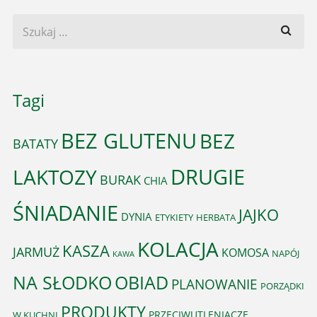
Tagi
BEZ GLUTENU
BEZ
BATATY
DRUGIE
LAKTOZY
BURAK
CHIA
ŚNIADANIE
JAJKO
DYNIA
ETYKIETY
HERBATA
KOLACJA
KASZA
JARMUŻ
KOMOSA
NAPÓJ
KAWA
OBIAD
NA SŁODKO
PLANOWANIE
PORZĄDKI
PRODUKTY
PRZECIWUTLENIACZE
W KUCHNI