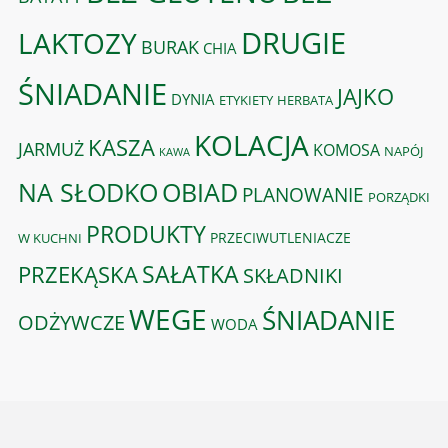
DRUGIE
LAKTOZY
BURAK
CHIA
ŚNIADANIE
JAJKO
DYNIA
ETYKIETY
HERBATA
KOLACJA
KASZA
JARMUŻ
KOMOSA
NAPÓJ
KAWA
OBIAD
NA SŁODKO
PLANOWANIE
PORZĄDKI
PRODUKTY
PRZECIWUTLENIACZE
W KUCHNI
PRZEKĄSKA
SAŁATKA
SKŁADNIKI
WEGE
ŚNIADANIE
ODŻYWCZE
WODA