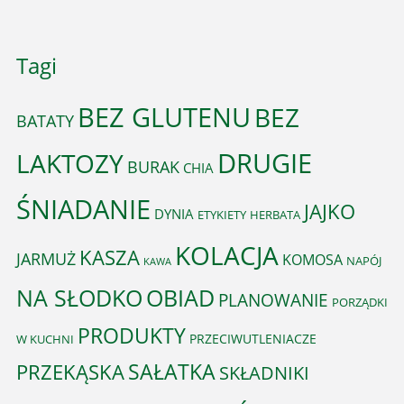
Tagi
BEZ GLUTENU
BEZ
BATATY
DRUGIE
LAKTOZY
BURAK
CHIA
ŚNIADANIE
JAJKO
DYNIA
ETYKIETY
HERBATA
KOLACJA
KASZA
JARMUŻ
KOMOSA
NAPÓJ
KAWA
OBIAD
NA SŁODKO
PLANOWANIE
PORZĄDKI
PRODUKTY
PRZECIWUTLENIACZE
W KUCHNI
PRZEKĄSKA
SAŁATKA
SKŁADNIKI