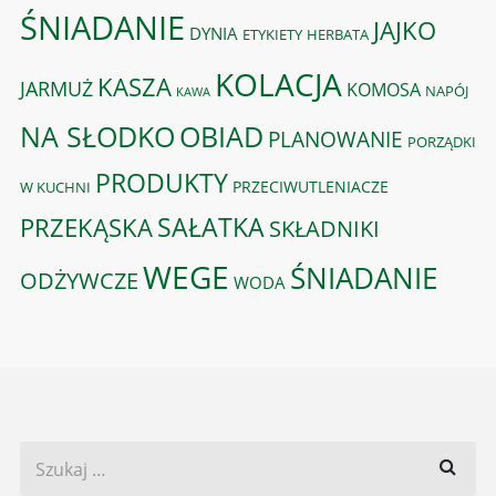
ŚNIADANIE
JAJKO
DYNIA
ETYKIETY
HERBATA
KOLACJA
KASZA
JARMUŻ
KOMOSA
NAPÓJ
KAWA
OBIAD
NA SŁODKO
PLANOWANIE
PORZĄDKI
PRODUKTY
PRZECIWUTLENIACZE
W KUCHNI
PRZEKĄSKA
SAŁATKA
SKŁADNIKI
WEGE
ŚNIADANIE
ODŻYWCZE
WODA