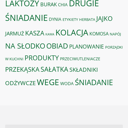
DRUGIE
LAKTOZY
BURAK
CHIA
ŚNIADANIE
JAJKO
DYNIA
ETYKIETY
HERBATA
KOLACJA
KASZA
JARMUŻ
KOMOSA
NAPÓJ
KAWA
OBIAD
NA SŁODKO
PLANOWANIE
PORZĄDKI
PRODUKTY
PRZECIWUTLENIACZE
W KUCHNI
PRZEKĄSKA
SAŁATKA
SKŁADNIKI
WEGE
ŚNIADANIE
ODŻYWCZE
WODA