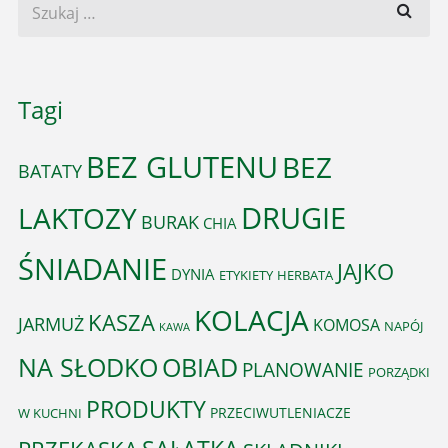
Tagi
BEZ GLUTENU
BEZ
BATATY
DRUGIE
LAKTOZY
BURAK
CHIA
ŚNIADANIE
JAJKO
DYNIA
ETYKIETY
HERBATA
KOLACJA
KASZA
JARMUŻ
KOMOSA
NAPÓJ
KAWA
OBIAD
NA SŁODKO
PLANOWANIE
PORZĄDKI
PRODUKTY
PRZECIWUTLENIACZE
W KUCHNI