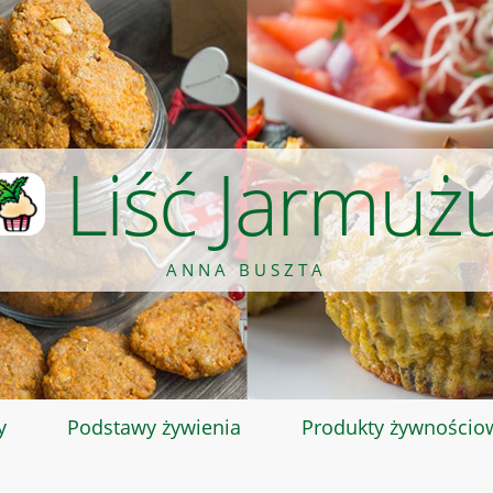
Liść Jarmuż
ANNA BUSZTA
y
Podstawy żywienia
Produkty żywnościo