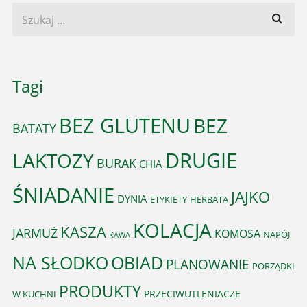
Tagi
BEZ GLUTENU
BEZ
BATATY
DRUGIE
LAKTOZY
BURAK
CHIA
ŚNIADANIE
JAJKO
DYNIA
ETYKIETY
HERBATA
KOLACJA
KASZA
JARMUŻ
KOMOSA
NAPÓJ
KAWA
OBIAD
NA SŁODKO
PLANOWANIE
PORZĄDKI
PRODUKTY
PRZECIWUTLENIACZE
W KUCHNI