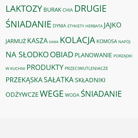
DRUGIE
LAKTOZY
BURAK
CHIA
ŚNIADANIE
JAJKO
DYNIA
ETYKIETY
HERBATA
KOLACJA
KASZA
JARMUŻ
KOMOSA
NAPÓJ
KAWA
OBIAD
NA SŁODKO
PLANOWANIE
PORZĄDKI
PRODUKTY
PRZECIWUTLENIACZE
W KUCHNI
PRZEKĄSKA
SAŁATKA
SKŁADNIKI
WEGE
ŚNIADANIE
ODŻYWCZE
WODA