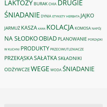
DRUGIE
LAKTOZY
BURAK
CHIA
ŚNIADANIE
JAJKO
DYNIA
ETYKIETY
HERBATA
KOLACJA
KASZA
JARMUŻ
KOMOSA
NAPÓJ
KAWA
OBIAD
NA SŁODKO
PLANOWANIE
PORZĄDKI
PRODUKTY
PRZECIWUTLENIACZE
W KUCHNI
PRZEKĄSKA
SAŁATKA
SKŁADNIKI
WEGE
ŚNIADANIE
ODŻYWCZE
WODA