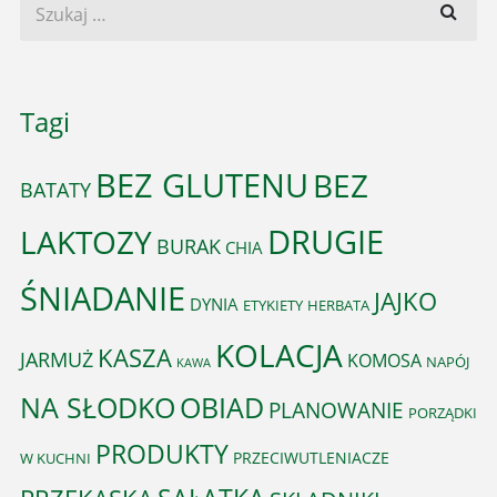
Tagi
BEZ GLUTENU
BEZ
BATATY
DRUGIE
LAKTOZY
BURAK
CHIA
ŚNIADANIE
JAJKO
DYNIA
ETYKIETY
HERBATA
KOLACJA
KASZA
JARMUŻ
KOMOSA
NAPÓJ
KAWA
OBIAD
NA SŁODKO
PLANOWANIE
PORZĄDKI
PRODUKTY
PRZECIWUTLENIACZE
W KUCHNI