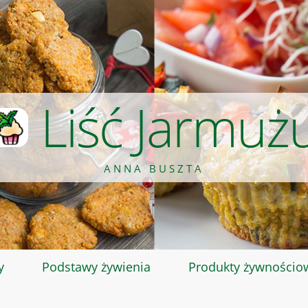
Liść Jarmuż
ANNA BUSZTA
y
Podstawy żywienia
Produkty żywnościo