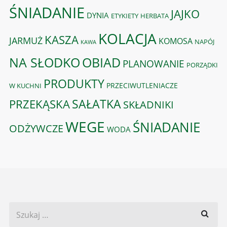
ŚNIADANIE
JAJKO
DYNIA
ETYKIETY
HERBATA
KOLACJA
KASZA
JARMUŻ
KOMOSA
NAPÓJ
KAWA
OBIAD
NA SŁODKO
PLANOWANIE
PORZĄDKI
PRODUKTY
PRZECIWUTLENIACZE
W KUCHNI
PRZEKĄSKA
SAŁATKA
SKŁADNIKI
WEGE
ŚNIADANIE
ODŻYWCZE
WODA