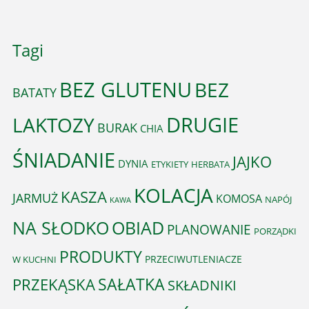
Tagi
BEZ GLUTENU
BEZ
BATATY
DRUGIE
LAKTOZY
BURAK
CHIA
ŚNIADANIE
JAJKO
DYNIA
ETYKIETY
HERBATA
KOLACJA
KASZA
JARMUŻ
KOMOSA
NAPÓJ
KAWA
OBIAD
NA SŁODKO
PLANOWANIE
PORZĄDKI
PRODUKTY
PRZECIWUTLENIACZE
W KUCHNI
PRZEKĄSKA
SAŁATKA
SKŁADNIKI