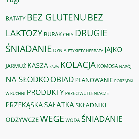
BEZ GLUTENU
BEZ
BATATY
DRUGIE
LAKTOZY
BURAK
CHIA
ŚNIADANIE
JAJKO
DYNIA
ETYKIETY
HERBATA
KOLACJA
KASZA
JARMUŻ
KOMOSA
NAPÓJ
KAWA
OBIAD
NA SŁODKO
PLANOWANIE
PORZĄDKI
PRODUKTY
PRZECIWUTLENIACZE
W KUCHNI
PRZEKĄSKA
SAŁATKA
SKŁADNIKI
WEGE
ŚNIADANIE
ODŻYWCZE
WODA