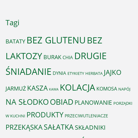
Tagi
BEZ GLUTENU
BEZ
BATATY
DRUGIE
LAKTOZY
BURAK
CHIA
ŚNIADANIE
JAJKO
DYNIA
ETYKIETY
HERBATA
KOLACJA
KASZA
JARMUŻ
KOMOSA
NAPÓJ
KAWA
OBIAD
NA SŁODKO
PLANOWANIE
PORZĄDKI
PRODUKTY
PRZECIWUTLENIACZE
W KUCHNI
PRZEKĄSKA
SAŁATKA
SKŁADNIKI