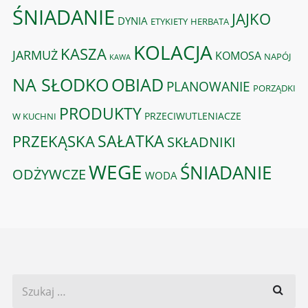
ŚNIADANIE
JAJKO
DYNIA
ETYKIETY
HERBATA
KOLACJA
KASZA
JARMUŻ
KOMOSA
NAPÓJ
KAWA
OBIAD
NA SŁODKO
PLANOWANIE
PORZĄDKI
PRODUKTY
PRZECIWUTLENIACZE
W KUCHNI
PRZEKĄSKA
SAŁATKA
SKŁADNIKI
WEGE
ŚNIADANIE
ODŻYWCZE
WODA