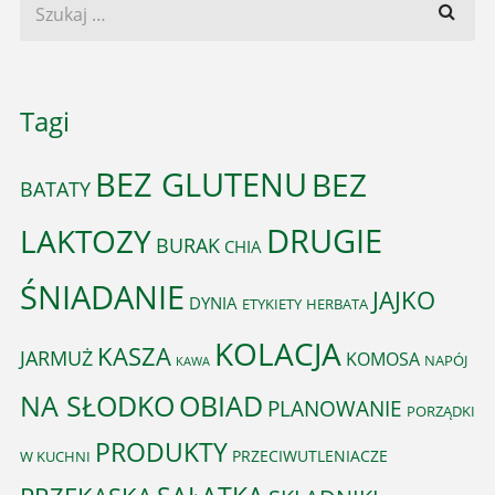
Tagi
BEZ GLUTENU
BEZ
BATATY
DRUGIE
LAKTOZY
BURAK
CHIA
ŚNIADANIE
JAJKO
DYNIA
ETYKIETY
HERBATA
KOLACJA
KASZA
JARMUŻ
KOMOSA
NAPÓJ
KAWA
OBIAD
NA SŁODKO
PLANOWANIE
PORZĄDKI
PRODUKTY
PRZECIWUTLENIACZE
W KUCHNI