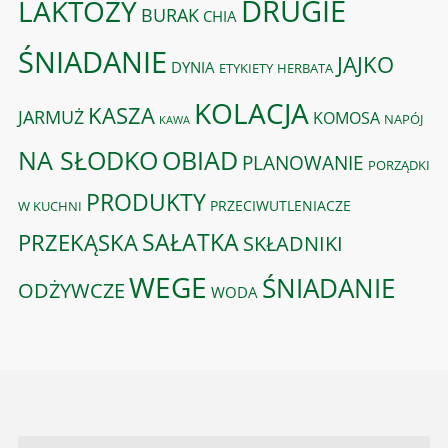
DRUGIE
LAKTOZY
BURAK
CHIA
ŚNIADANIE
JAJKO
DYNIA
ETYKIETY
HERBATA
KOLACJA
KASZA
JARMUŻ
KOMOSA
NAPÓJ
KAWA
OBIAD
NA SŁODKO
PLANOWANIE
PORZĄDKI
PRODUKTY
PRZECIWUTLENIACZE
W KUCHNI
PRZEKĄSKA
SAŁATKA
SKŁADNIKI
WEGE
ŚNIADANIE
ODŻYWCZE
WODA