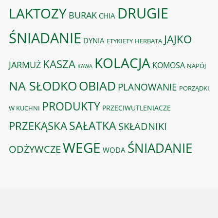
DRUGIE
LAKTOZY
BURAK
CHIA
ŚNIADANIE
JAJKO
DYNIA
ETYKIETY
HERBATA
KOLACJA
KASZA
JARMUŻ
KOMOSA
NAPÓJ
KAWA
OBIAD
NA SŁODKO
PLANOWANIE
PORZĄDKI
PRODUKTY
PRZECIWUTLENIACZE
W KUCHNI
PRZEKĄSKA
SAŁATKA
SKŁADNIKI
WEGE
ŚNIADANIE
ODŻYWCZE
WODA