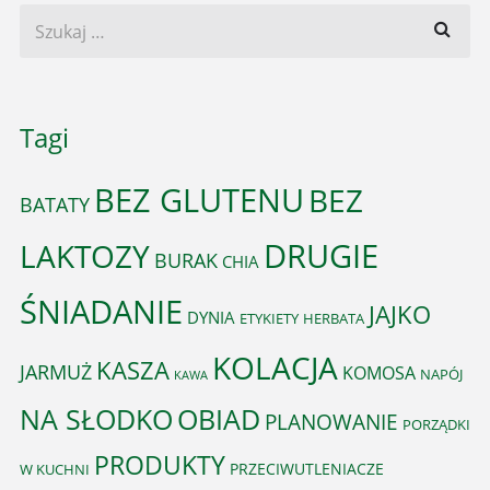
Tagi
BEZ GLUTENU
BEZ
BATATY
DRUGIE
LAKTOZY
BURAK
CHIA
ŚNIADANIE
JAJKO
DYNIA
ETYKIETY
HERBATA
KOLACJA
KASZA
JARMUŻ
KOMOSA
NAPÓJ
KAWA
OBIAD
NA SŁODKO
PLANOWANIE
PORZĄDKI
PRODUKTY
PRZECIWUTLENIACZE
W KUCHNI