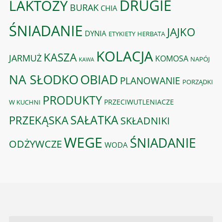
DRUGIE
LAKTOZY
BURAK
CHIA
ŚNIADANIE
JAJKO
DYNIA
ETYKIETY
HERBATA
KOLACJA
KASZA
JARMUŻ
KOMOSA
NAPÓJ
KAWA
OBIAD
NA SŁODKO
PLANOWANIE
PORZĄDKI
PRODUKTY
PRZECIWUTLENIACZE
W KUCHNI
PRZEKĄSKA
SAŁATKA
SKŁADNIKI
WEGE
ŚNIADANIE
ODŻYWCZE
WODA