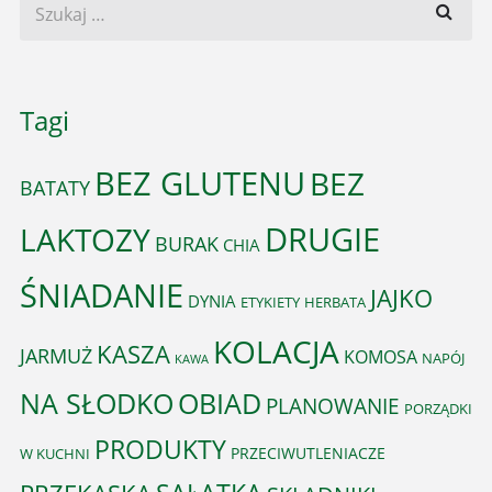
Tagi
BEZ GLUTENU
BEZ
BATATY
DRUGIE
LAKTOZY
BURAK
CHIA
ŚNIADANIE
JAJKO
DYNIA
ETYKIETY
HERBATA
KOLACJA
KASZA
JARMUŻ
KOMOSA
NAPÓJ
KAWA
OBIAD
NA SŁODKO
PLANOWANIE
PORZĄDKI
PRODUKTY
PRZECIWUTLENIACZE
W KUCHNI