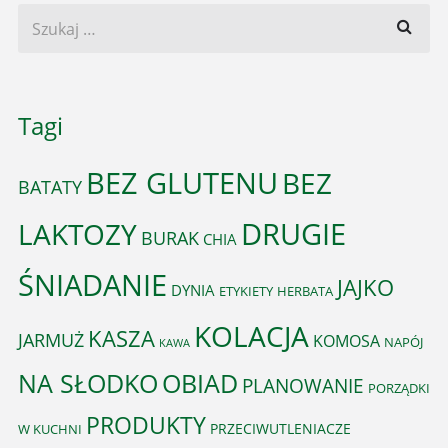
Tagi
BEZ GLUTENU
BEZ
BATATY
DRUGIE
LAKTOZY
BURAK
CHIA
ŚNIADANIE
JAJKO
DYNIA
ETYKIETY
HERBATA
KOLACJA
KASZA
JARMUŻ
KOMOSA
NAPÓJ
KAWA
OBIAD
NA SŁODKO
PLANOWANIE
PORZĄDKI
PRODUKTY
PRZECIWUTLENIACZE
W KUCHNI