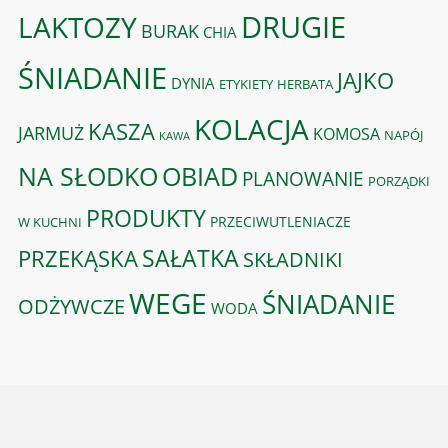
DRUGIE
LAKTOZY
BURAK
CHIA
ŚNIADANIE
JAJKO
DYNIA
ETYKIETY
HERBATA
KOLACJA
KASZA
JARMUŻ
KOMOSA
NAPÓJ
KAWA
OBIAD
NA SŁODKO
PLANOWANIE
PORZĄDKI
PRODUKTY
PRZECIWUTLENIACZE
W KUCHNI
PRZEKĄSKA
SAŁATKA
SKŁADNIKI
WEGE
ŚNIADANIE
ODŻYWCZE
WODA