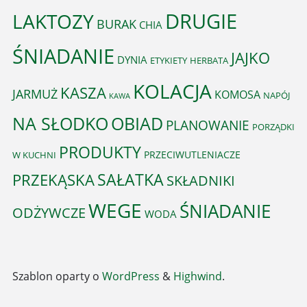
DRUGIE
LAKTOZY
BURAK
CHIA
ŚNIADANIE
JAJKO
DYNIA
ETYKIETY
HERBATA
KOLACJA
KASZA
JARMUŻ
KOMOSA
NAPÓJ
KAWA
OBIAD
NA SŁODKO
PLANOWANIE
PORZĄDKI
PRODUKTY
PRZECIWUTLENIACZE
W KUCHNI
PRZEKĄSKA
SAŁATKA
SKŁADNIKI
WEGE
ŚNIADANIE
ODŻYWCZE
WODA
Szablon oparty o
WordPress
&
Highwind
.