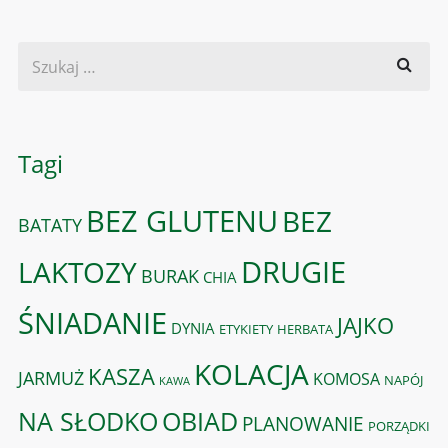
Tagi
BEZ GLUTENU
BEZ
BATATY
DRUGIE
LAKTOZY
BURAK
CHIA
ŚNIADANIE
JAJKO
DYNIA
ETYKIETY
HERBATA
KOLACJA
KASZA
JARMUŻ
KOMOSA
NAPÓJ
KAWA
OBIAD
NA SŁODKO
PLANOWANIE
PORZĄDKI