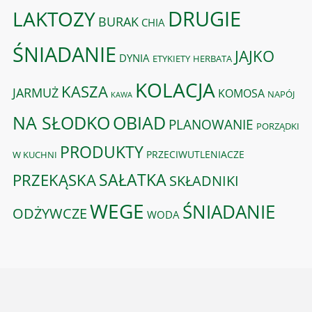
DRUGIE
LAKTOZY
BURAK
CHIA
ŚNIADANIE
JAJKO
DYNIA
ETYKIETY
HERBATA
KOLACJA
KASZA
JARMUŻ
KOMOSA
NAPÓJ
KAWA
OBIAD
NA SŁODKO
PLANOWANIE
PORZĄDKI
PRODUKTY
PRZECIWUTLENIACZE
W KUCHNI
PRZEKĄSKA
SAŁATKA
SKŁADNIKI
WEGE
ŚNIADANIE
ODŻYWCZE
WODA