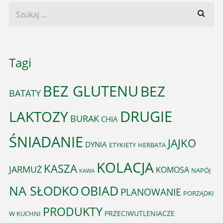
Tagi
BEZ GLUTENU
BEZ
BATATY
DRUGIE
LAKTOZY
BURAK
CHIA
ŚNIADANIE
JAJKO
DYNIA
ETYKIETY
HERBATA
KOLACJA
KASZA
JARMUŻ
KOMOSA
NAPÓJ
KAWA
OBIAD
NA SŁODKO
PLANOWANIE
PORZĄDKI
PRODUKTY
PRZECIWUTLENIACZE
W KUCHNI