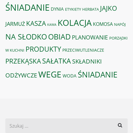
ŚNIADANIE
JAJKO
DYNIA
ETYKIETY
HERBATA
KOLACJA
KASZA
JARMUŻ
KOMOSA
NAPÓJ
KAWA
OBIAD
NA SŁODKO
PLANOWANIE
PORZĄDKI
PRODUKTY
PRZECIWUTLENIACZE
W KUCHNI
PRZEKĄSKA
SAŁATKA
SKŁADNIKI
WEGE
ŚNIADANIE
ODŻYWCZE
WODA