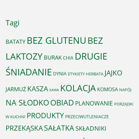
Tagi
BEZ GLUTENU
BEZ
BATATY
DRUGIE
LAKTOZY
BURAK
CHIA
ŚNIADANIE
JAJKO
DYNIA
ETYKIETY
HERBATA
KOLACJA
KASZA
JARMUŻ
KOMOSA
NAPÓJ
KAWA
OBIAD
NA SŁODKO
PLANOWANIE
PORZĄDKI
PRODUKTY
PRZECIWUTLENIACZE
W KUCHNI
PRZEKĄSKA
SAŁATKA
SKŁADNIKI