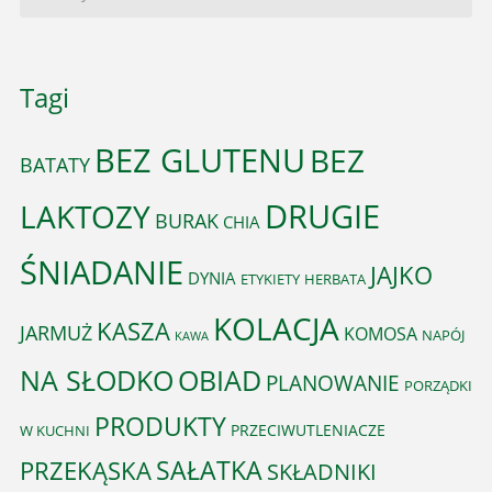
Tagi
BEZ GLUTENU
BEZ
BATATY
DRUGIE
LAKTOZY
BURAK
CHIA
ŚNIADANIE
JAJKO
DYNIA
ETYKIETY
HERBATA
KOLACJA
KASZA
JARMUŻ
KOMOSA
NAPÓJ
KAWA
OBIAD
NA SŁODKO
PLANOWANIE
PORZĄDKI
PRODUKTY
PRZECIWUTLENIACZE
W KUCHNI
PRZEKĄSKA
SAŁATKA
SKŁADNIKI