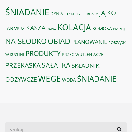
ŚNIADANIE
JAJKO
DYNIA
ETYKIETY
HERBATA
KOLACJA
KASZA
JARMUŻ
KOMOSA
NAPÓJ
KAWA
OBIAD
NA SŁODKO
PLANOWANIE
PORZĄDKI
PRODUKTY
PRZECIWUTLENIACZE
W KUCHNI
PRZEKĄSKA
SAŁATKA
SKŁADNIKI
WEGE
ŚNIADANIE
ODŻYWCZE
WODA