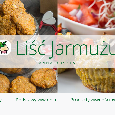
Liść Jarmuż
ANNA BUSZTA
y
Podstawy żywienia
Produkty żywnościo