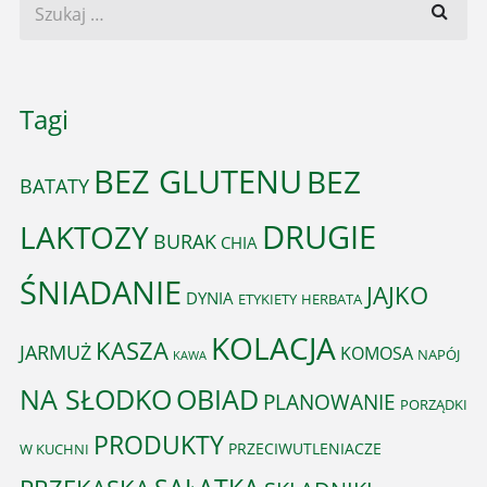
Tagi
BEZ GLUTENU
BEZ
BATATY
DRUGIE
LAKTOZY
BURAK
CHIA
ŚNIADANIE
JAJKO
DYNIA
ETYKIETY
HERBATA
KOLACJA
KASZA
JARMUŻ
KOMOSA
NAPÓJ
KAWA
OBIAD
NA SŁODKO
PLANOWANIE
PORZĄDKI
PRODUKTY
PRZECIWUTLENIACZE
W KUCHNI