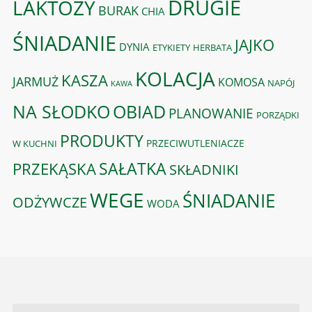
DRUGIE
LAKTOZY
BURAK
CHIA
ŚNIADANIE
JAJKO
DYNIA
ETYKIETY
HERBATA
KOLACJA
KASZA
JARMUŻ
KOMOSA
NAPÓJ
KAWA
OBIAD
NA SŁODKO
PLANOWANIE
PORZĄDKI
PRODUKTY
PRZECIWUTLENIACZE
W KUCHNI
PRZEKĄSKA
SAŁATKA
SKŁADNIKI
WEGE
ŚNIADANIE
ODŻYWCZE
WODA