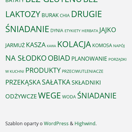
DRUGIE
LAKTOZY
BURAK
CHIA
ŚNIADANIE
JAJKO
DYNIA
ETYKIETY
HERBATA
KOLACJA
KASZA
JARMUŻ
KOMOSA
NAPÓJ
KAWA
OBIAD
NA SŁODKO
PLANOWANIE
PORZĄDKI
PRODUKTY
PRZECIWUTLENIACZE
W KUCHNI
PRZEKĄSKA
SAŁATKA
SKŁADNIKI
WEGE
ŚNIADANIE
ODŻYWCZE
WODA
Szablon oparty o
WordPress
&
Highwind
.