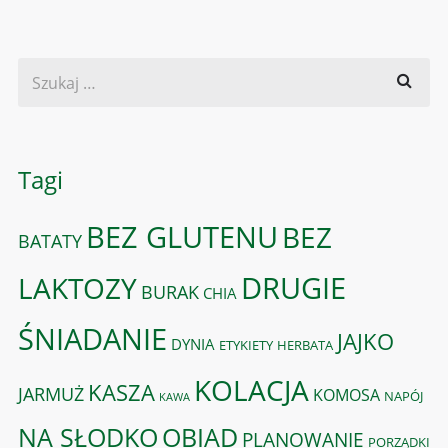
Tagi
BEZ GLUTENU
BEZ
BATATY
DRUGIE
LAKTOZY
BURAK
CHIA
ŚNIADANIE
JAJKO
DYNIA
ETYKIETY
HERBATA
KOLACJA
KASZA
JARMUŻ
KOMOSA
NAPÓJ
KAWA
OBIAD
NA SŁODKO
PLANOWANIE
PORZĄDKI