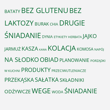
BEZ GLUTENU
BEZ
BATATY
DRUGIE
LAKTOZY
BURAK
CHIA
ŚNIADANIE
JAJKO
DYNIA
ETYKIETY
HERBATA
KOLACJA
KASZA
JARMUŻ
KOMOSA
NAPÓJ
KAWA
OBIAD
NA SŁODKO
PLANOWANIE
PORZĄDKI
PRODUKTY
PRZECIWUTLENIACZE
W KUCHNI
PRZEKĄSKA
SAŁATKA
SKŁADNIKI
WEGE
ŚNIADANIE
ODŻYWCZE
WODA