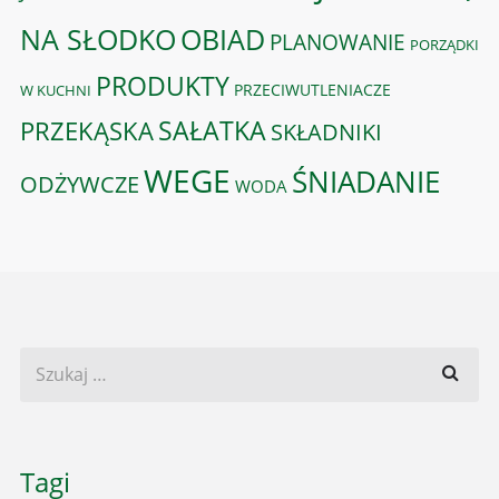
OBIAD
NA SŁODKO
PLANOWANIE
PORZĄDKI
PRODUKTY
PRZECIWUTLENIACZE
W KUCHNI
PRZEKĄSKA
SAŁATKA
SKŁADNIKI
WEGE
ŚNIADANIE
ODŻYWCZE
WODA
Tagi