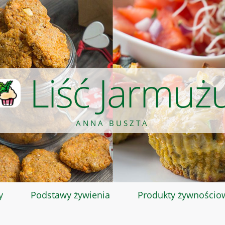
Liść Jarmuż
ANNA BUSZTA
y
Podstawy żywienia
Produkty żywnościo