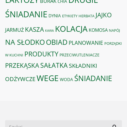
BURAK
CHIA
ŚNIADANIE
JAJKO
DYNIA
ETYKIETY
HERBATA
KOLACJA
KASZA
JARMUŻ
KOMOSA
NAPÓJ
KAWA
OBIAD
NA SŁODKO
PLANOWANIE
PORZĄDKI
PRODUKTY
PRZECIWUTLENIACZE
W KUCHNI
PRZEKĄSKA
SAŁATKA
SKŁADNIKI
WEGE
ŚNIADANIE
ODŻYWCZE
WODA