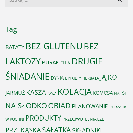
Tagi
BEZ GLUTENU
BEZ
BATATY
DRUGIE
LAKTOZY
BURAK
CHIA
ŚNIADANIE
JAJKO
DYNIA
ETYKIETY
HERBATA
KOLACJA
KASZA
JARMUŻ
KOMOSA
NAPÓJ
KAWA
OBIAD
NA SŁODKO
PLANOWANIE
PORZĄDKI
PRODUKTY
PRZECIWUTLENIACZE
W KUCHNI
PRZEKĄSKA
SAŁATKA
SKŁADNIKI