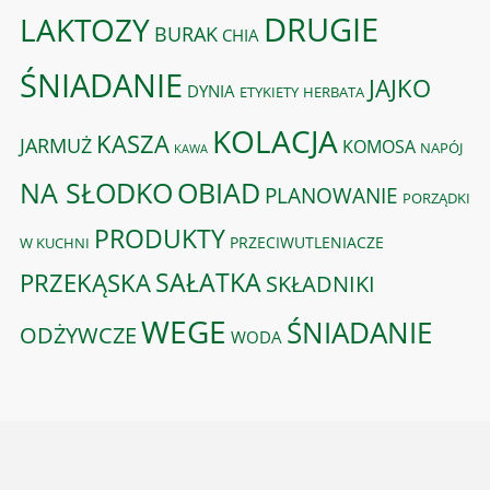
DRUGIE
LAKTOZY
BURAK
CHIA
ŚNIADANIE
JAJKO
DYNIA
ETYKIETY
HERBATA
KOLACJA
KASZA
JARMUŻ
KOMOSA
NAPÓJ
KAWA
OBIAD
NA SŁODKO
PLANOWANIE
PORZĄDKI
PRODUKTY
PRZECIWUTLENIACZE
W KUCHNI
PRZEKĄSKA
SAŁATKA
SKŁADNIKI
WEGE
ŚNIADANIE
ODŻYWCZE
WODA