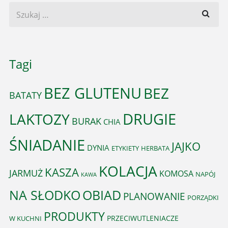
Tagi
BEZ GLUTENU
BEZ
BATATY
DRUGIE
LAKTOZY
BURAK
CHIA
ŚNIADANIE
JAJKO
DYNIA
ETYKIETY
HERBATA
KOLACJA
KASZA
JARMUŻ
KOMOSA
NAPÓJ
KAWA
OBIAD
NA SŁODKO
PLANOWANIE
PORZĄDKI
PRODUKTY
PRZECIWUTLENIACZE
W KUCHNI