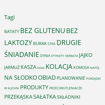
Tagi
BEZ GLUTENU
BEZ
BATATY
DRUGIE
LAKTOZY
BURAK
CHIA
ŚNIADANIE
JAJKO
DYNIA
ETYKIETY
HERBATA
KOLACJA
KASZA
JARMUŻ
KOMOSA
NAPÓJ
KAWA
OBIAD
NA SŁODKO
PLANOWANIE
PORZĄDKI
PRODUKTY
PRZECIWUTLENIACZE
W KUCHNI
PRZEKĄSKA
SAŁATKA
SKŁADNIKI