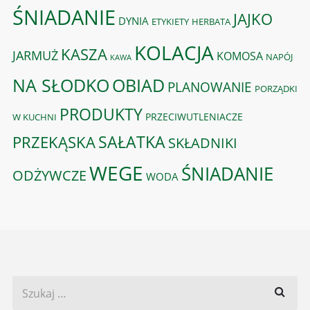
ŚNIADANIE
JAJKO
DYNIA
ETYKIETY
HERBATA
KOLACJA
KASZA
JARMUŻ
KOMOSA
NAPÓJ
KAWA
OBIAD
NA SŁODKO
PLANOWANIE
PORZĄDKI
PRODUKTY
PRZECIWUTLENIACZE
W KUCHNI
PRZEKĄSKA
SAŁATKA
SKŁADNIKI
WEGE
ŚNIADANIE
ODŻYWCZE
WODA